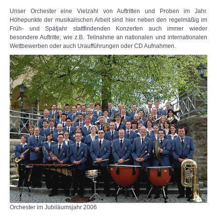
Unser Orchester eine Vielzahl von Auftritten und Proben im Jahr.
Höhepunkte der musikalischen Arbeit sind hier neben den regelmäßig im
So klingt der MVÖ
Früh- und Spätjahr stattfindenden Konzerten auch immer wieder
besondere Auftritte, wie z.B. Teilnahme an nationalen und internationalen
Wettbewerben oder auch Uraufführungen oder CD Aufnahmen.
Live-Aufnahmen-Archiv
ÜBER UNS
Presse
Kontakt
Mitgliedschaft
Verwaltung
Chronik
Orchester im Jubiläumsjahr 2006