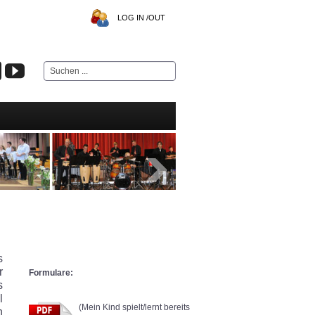
LOG IN /OUT
Suchen
...
s
r
Formulare:
s
l
(Mein Kind spielt/lernt bereits
n