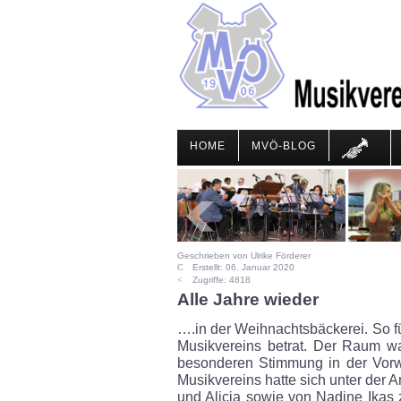
HOME
MVÖ-BLOG
Geschrieben von Ulrike Förderer
Erstellt: 06. Januar 2020
Zugriffe: 4818
Alle Jahre wieder
…
.in der Weihnachtsbäckerei. So
Musikvereins betrat. Der Raum wa
besonderen Stimmung in der Vor
Musikvereins hatte sich unter der A
und Alicia sowie von Nadine Ikas