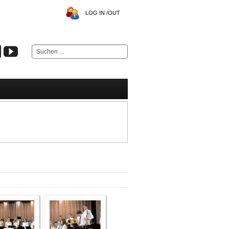
LOG IN /OUT
Suchen
...